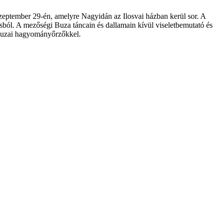
zeptember 29-én, amelyre Nagyidán az Ilosvai házban kerül sor. A
ból. A mezőségi Buza táncain és dallamain kívül viseletbemutató és
a buzai hagyományőrzőkkel.