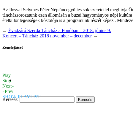
Az Ilosvai Selymes Péter Néptáncegyüttes sok szeretettel meghívja Ö
táncházsorozatunk ezen állomásán a buzai hagyományos népi kultúra e
ételkülönlegességek kóstolója is a programunk részét képezi. Mindez
←
Évadzáró Szerda Táncház a Fonóban – 2018. június 9.
Koncert – Táncház 2018 november – december
→
Zenelejátszó
Play
Stop
Next»
«Prev
SHOW PLAYLIST
Keresés: