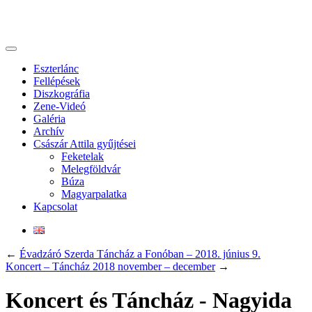
Eszterlánc
Fellépések
Diszkográfia
Zene-Videó
Galéria
Archív
Császár Attila gyűjtései
Feketelak
Melegföldvár
Búza
Magyarpalatka
Kapcsolat
←
Évadzáró Szerda Táncház a Fonóban – 2018. június 9.
Koncert – Táncház 2018 november – december
→
Koncert és Táncház - Nagyida