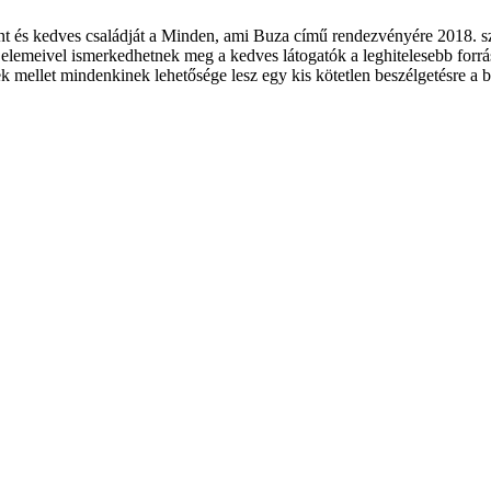
nt és kedves családját a Minden, ami Buza című rendezvényére 2018. s
lemeivel ismerkedhetnek meg a kedves látogatók a leghitelesebb forrás
ek mellet mindenkinek lehetősége lesz egy kis kötetlen beszélgetésre 