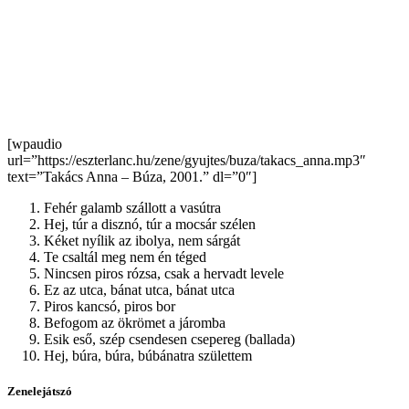
[wpaudio
url=”https://eszterlanc.hu/zene/gyujtes/buza/takacs_anna.mp3″
text=”Takács Anna – Búza, 2001.” dl=”0″]
Fehér galamb szállott a vasútra
Hej, túr a disznó, túr a mocsár szélen
Kéket nyílik az ibolya, nem sárgát
Te csaltál meg nem én téged
Nincsen piros rózsa, csak a hervadt levele
Ez az utca, bánat utca, bánat utca
Piros kancsó, piros bor
Befogom az ökrömet a járomba
Esik eső, szép csendesen csepereg (ballada)
Hej, búra, búra, búbánatra születtem
Zenelejátszó