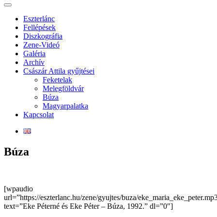
Eszterlánc
Fellépések
Diszkográfia
Zene-Videó
Galéria
Archív
Császár Attila gyűjtései
Feketelak
Melegföldvár
Búza
Magyarpalatka
Kapcsolat
Búza
[wpaudio
url=”https://eszterlanc.hu/zene/gyujtes/buza/eke_maria_eke_peter.mp
text=”Eke Péterné és Eke Péter – Búza, 1992.” dl=”0″]