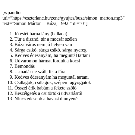
[wpaudio
url=”https://eszterlanc.hu/zene/gyujtes/buza/simon_marton.mp3″
text=”Simon Márton – Búza, 1992.” dl=”0″]
Jó estét barna lány (ballada)
Túr a disznó, túr a mocsár szélen
Búza város nem jó helyen van
Sárga csikó, sárga csikó, sárga nyereg
Kedves édesanyám, ha meguntál tartani
Udvaromon hármat fordult a kocsi
Bemondás
…madár ne szállj fel a fára
Kedves édesanyám ha meguntál tartani
Csillagok, csillagok, szépen ragyogjatok
Ősszel érik babám a fekete szőlő
Beszélgetés a csütörtöki udvarlásról
Nincs édesebb a havasi dinnyénél