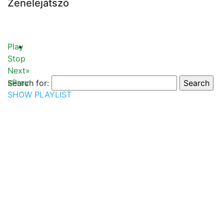
Zenelejátszó
Play
Stop
Next»
«Prev
Search for:
SHOW PLAYLIST