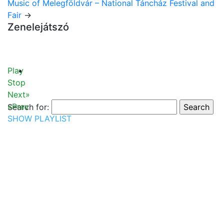
Music of Melegföldvár – National Táncház Festival and
Fair
→
Zenelejátszó
Play
Stop
Next»
«Prev
Search for:
SHOW PLAYLIST