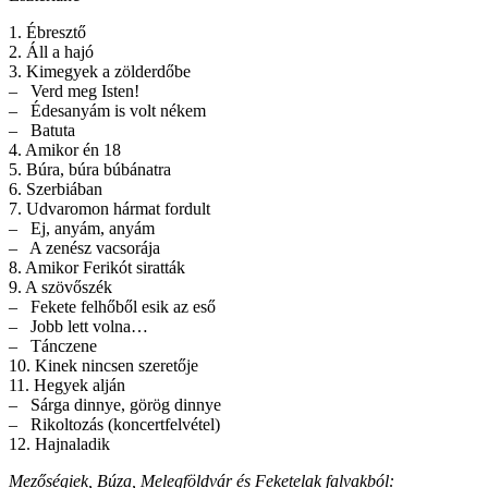
1. Ébresztő
2. Áll a hajó
3. Kimegyek a zölderdőbe
– Verd meg Isten!
– Édesanyám is volt nékem
– Batuta
4. Amikor én 18
5. Búra, búra búbánatra
6. Szerbiában
7. Udvaromon hármat fordult
– Ej, anyám, anyám
– A zenész vacsorája
8. Amikor Ferikót siratták
9. A szövőszék
– Fekete felhőből esik az eső
– Jobb lett volna…
– Tánczene
10. Kinek nincsen szeretője
11. Hegyek alján
– Sárga dinnye, görög dinnye
– Rikoltozás (koncertfelvétel)
12. Hajnaladik
Mezőségiek, Búza, Melegföldvár és Feketelak falvakból: