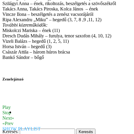
Szilágyi Anna – ének, rikoltozás, beszélgetés a szövőszékről
Takács Anna, Takács Piroska, Kolca János – ének
Vincze Ilona – beszélgetés a zenész vacsorájáról
Ripa Alexandru „Miku” – hegedű (3, 7, 8 ,9 ,11, 12)
További közreműködők:
Miskolczi Mariska – ének (11)
Dresch Dudás Mihály – furulya, tenor saxofon (4, 10, 12)
Vizeli Balázs – hegedű (1, 2, 5, 11)
Horsa István – hegedű (3)
Császár Attila – három húros brácsa
Bankó Sándor – bőgő
Zenelejátszó
Play
Stop
Next»
«Prev
SHOW PLAYLIST
Keresés: