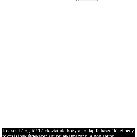
Kedves Látogató! Tájékoztatjuk, hogy a honlap felhasználói élmény
fokozásának érdekében sütiket alkalmazunk. A honlapunk