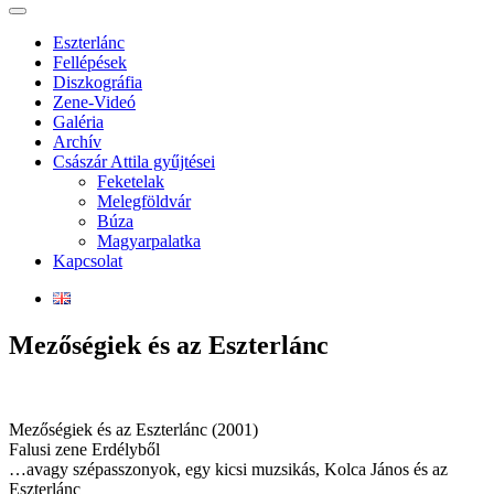
Eszterlánc
Fellépések
Diszkográfia
Zene-Videó
Galéria
Archív
Császár Attila gyűjtései
Feketelak
Melegföldvár
Búza
Magyarpalatka
Kapcsolat
Mezőségiek és az Eszterlánc
Mezőségiek és az Eszterlánc (2001)
Falusi zene Erdélyből
…avagy szépasszonyok, egy kicsi muzsikás, Kolca János és az
Eszterlánc