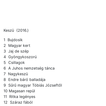
Keszü (2016.)
1 Bujdosik
2 Magyar kert
3 Jaj de szép
4 Gyöngykoszorú
5 Csillagok
6 A Juhos nemzetség tánca
7 Nagykeszü
8 Endre báró balladája
9 Sűrű magyar Tóbiás Józseftől
10 Magasan repül
11 Ritka legényes
12 Száraz fából