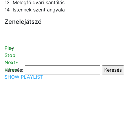
13 Melegföldvári kántálás
14 Istennek szent angyala
Zenelejátszó
Play
Stop
Next»
«Prev
Keresés:
SHOW PLAYLIST