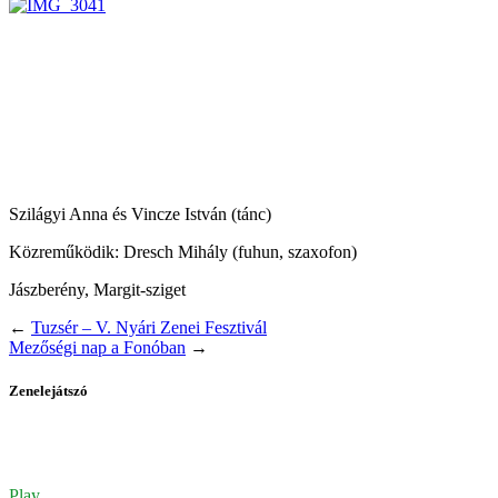
Szilágyi Anna és Vincze István (tánc)
Közreműködik: Dresch Mihály (fuhun, szaxofon)
Jászberény, Margit-sziget
←
Tuzsér – V. Nyári Zenei Fesztivál
Mezőségi nap a Fonóban
→
Zenelejátszó
Play