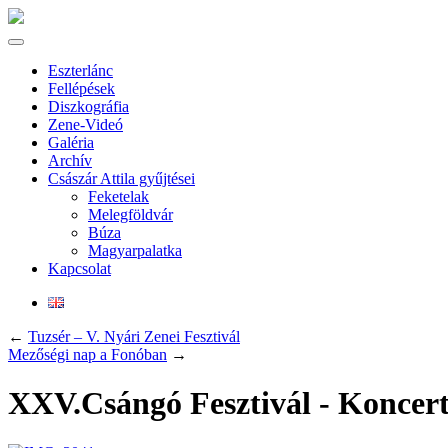
Eszterlánc
Fellépések
Diszkográfia
Zene-Videó
Galéria
Archív
Császár Attila gyűjtései
Feketelak
Melegföldvár
Búza
Magyarpalatka
Kapcsolat
←
Tuzsér – V. Nyári Zenei Fesztivál
Mezőségi nap a Fonóban
→
XXV.Csángó Fesztivál - Koncert