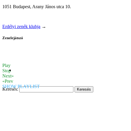
1051 Budapest, Arany János utca 10.
Erdélyi zenék klubja
→
Zenelejátszó
Play
Stop
Next»
«Prev
SHOW PLAYLIST
Keresés: