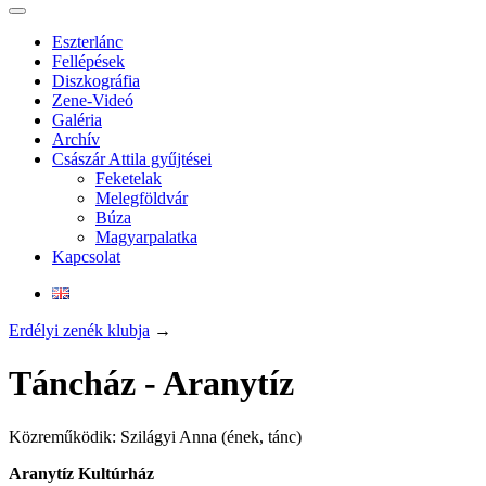
Eszterlánc
Fellépések
Diszkográfia
Zene-Videó
Galéria
Archív
Császár Attila gyűjtései
Feketelak
Melegföldvár
Búza
Magyarpalatka
Kapcsolat
Erdélyi zenék klubja
→
Táncház - Aranytíz
Közreműködik: Szilágyi Anna (ének, tánc)
Aranytíz Kultúrház