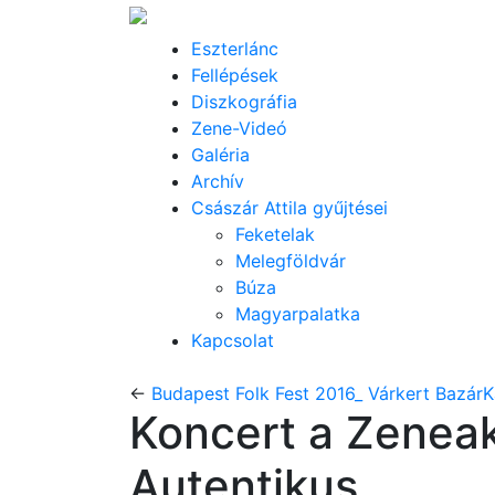
Eszterlánc
Fellépések
Diszkográfia
Zene-Videó
Galéria
Archív
Császár Attila gyűjtései
Feketelak
Melegföldvár
Búza
Magyarpalatka
Kapcsolat
←
Budapest Folk Fest 2016_ Várkert Bazár
K
Koncert a Zeneak
Autentikus