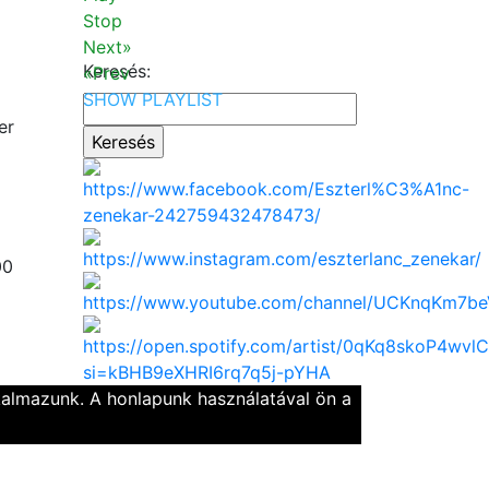
Stop
Next»
Keresés:
«Prev
SHOW PLAYLIST
er
00
kalmazunk. A honlapunk használatával ön a