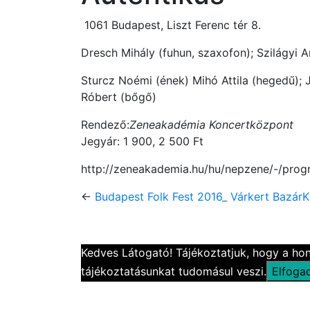
1061 Budapest, Liszt Ferenc tér 8.
Dresch Mihály (fuhun, szaxofon); Szilágyi A
Sturcz Noémi (ének)
Mihó Attila (hegedű); J
Róbert (bőgő)
Rendező:
Zeneakadémia Koncertközpont
Jegyár: 1 900, 2 500 Ft
http://zeneakademia.hu/hu/nepzene/-/prog
←
Budapest Folk Fest 2016_ Várkert Bazár
K
Kedves Látogató! Tájékoztatjuk, hogy a ho
tájékoztatásunkat tudomásul veszi.
Elfog