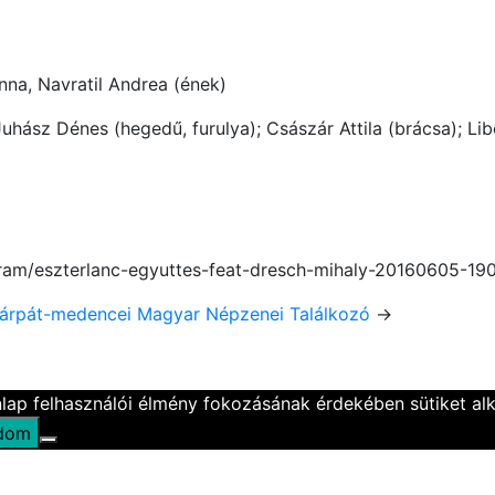
nna, Navratil Andrea (ének)
uhász Dénes (hegedű, furulya); Császár Attila (brácsa); Lib
ram/eszterlanc-egyuttes-feat-dresch-mihaly-20160605-19
árpát-medencei Magyar Népzenei Találkozó
→
nlap felhasználói élmény fokozásának érdekében sütiket al
adom