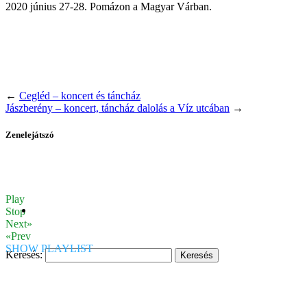
2020 június 27-28. Pomázon a Magyar Várban.
←
Cegléd – koncert és táncház
Jászberény – koncert, táncház dalolás a Víz utcában
→
Zenelejátszó
Play
Stop
Next»
«Prev
SHOW PLAYLIST
Keresés: