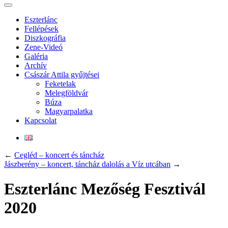
Eszterlánc
Fellépések
Diszkográfia
Zene-Videó
Galéria
Archív
Császár Attila gyűjtései
Feketelak
Melegföldvár
Búza
Magyarpalatka
Kapcsolat
←
Cegléd – koncert és táncház
Jászberény – koncert, táncház dalolás a Víz utcában
→
Eszterlánc Mezőség Fesztivál
2020